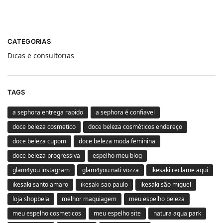
CATEGORIAS
Dicas e consultorias
TAGS
a sephora entrega rapido
a sephora é confiavel
doce beleza cosmetico
doce beleza cosméticos endereço
doce beleza cupom
doce beleza moda feminina
doce beleza progressiva
espelho meu blog
glam4you instagram
glam4you nati vozza
ikesaki reclame aqui
ikesaki santo amaro
ikesaki sao paulo
ikesaki são miguel
loja shopbela
melhor maquiagem
meu espelho beleza
meu espelho cosmeticos
meu espelho site
natura aqua park