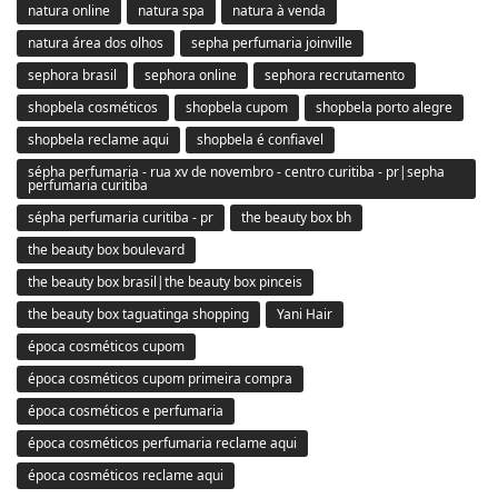
natura online
natura spa
natura à venda
natura área dos olhos
sepha perfumaria joinville
sephora brasil
sephora online
sephora recrutamento
shopbela cosméticos
shopbela cupom
shopbela porto alegre
shopbela reclame aqui
shopbela é confiavel
sépha perfumaria - rua xv de novembro - centro curitiba - pr|sepha
perfumaria curitiba
sépha perfumaria curitiba - pr
the beauty box bh
the beauty box boulevard
the beauty box brasil|the beauty box pinceis
the beauty box taguatinga shopping
Yani Hair
época cosméticos cupom
época cosméticos cupom primeira compra
época cosméticos e perfumaria
época cosméticos perfumaria reclame aqui
época cosméticos reclame aqui