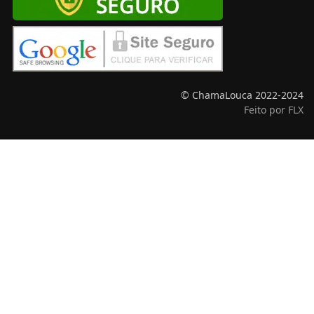
© ChamaLouca 2022-2024
Feito por FLX