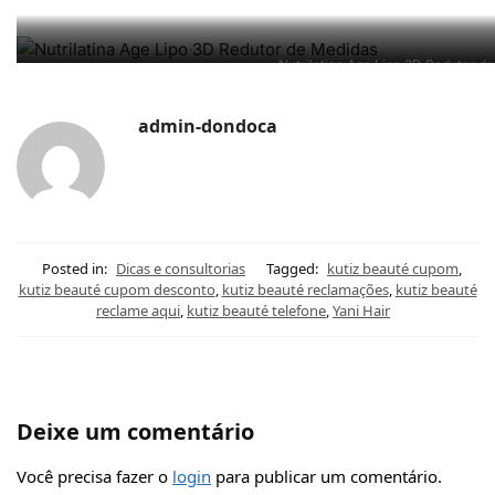
Nutrilatina Age Lipo 3D Redutor d
admin-dondoca
Posted in:
Dicas e consultorias
Tagged:
kutiz beauté cupom
,
kutiz beauté cupom desconto
,
kutiz beauté reclamações
,
kutiz beauté
reclame aqui
,
kutiz beauté telefone
,
Yani Hair
Deixe um comentário
Você precisa fazer o
login
para publicar um comentário.