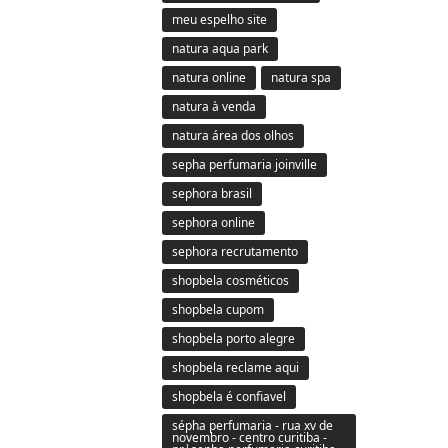
meu espelho site
natura aqua park
natura online
natura spa
natura à venda
natura área dos olhos
sepha perfumaria joinville
sephora brasil
sephora online
sephora recrutamento
shopbela cosméticos
shopbela cupom
shopbela porto alegre
shopbela reclame aqui
shopbela é confiavel
sépha perfumaria - rua xv de
novembro - centro curitiba -