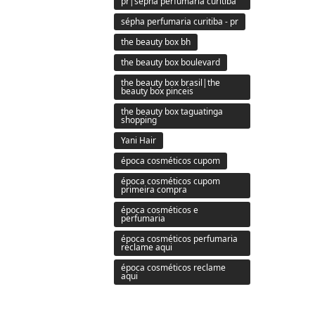
pr|sepha perfumaria curitiba
sépha perfumaria curitiba - pr
the beauty box bh
the beauty box boulevard
the beauty box brasil|the
beauty box pinceis
the beauty box taguatinga
shopping
Yani Hair
época cosméticos cupom
época cosméticos cupom
primeira compra
época cosméticos e
perfumaria
época cosméticos perfumaria
reclame aqui
época cosméticos reclame
aqui