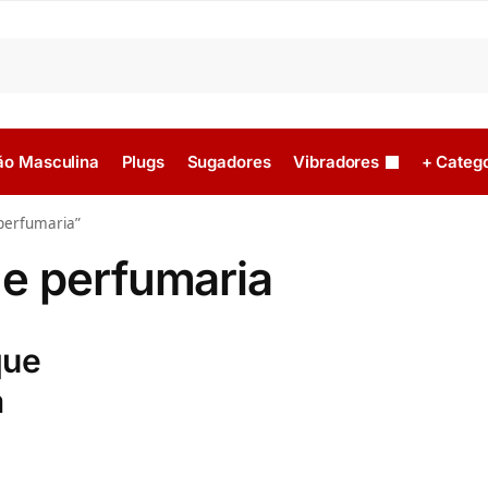
ão Masculina
Plugs
Sugadores
Vibradores
+ Catego
perfumaria”
e perfumaria
que
a