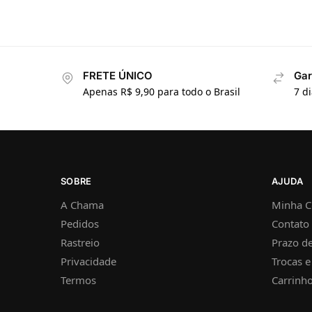
FRETE ÚNICO
Gar
Apenas R$ 9,90 para todo o Brasil
7 d
SOBRE
AJUDA
A Chama
Minha C
Pedidos
Contato
Rastreio
Prazo de
Privacidade
Trocas 
Termos
Carrinh