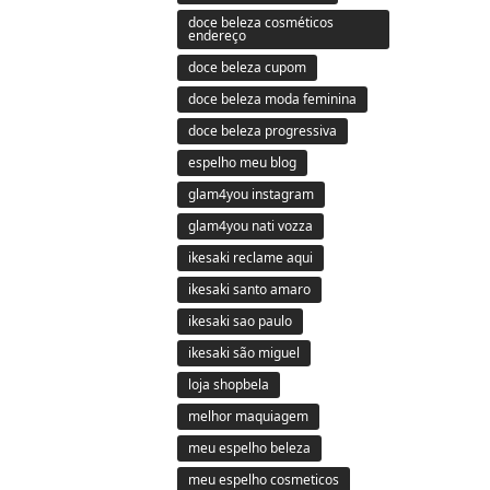
doce beleza cosméticos
endereço
doce beleza cupom
doce beleza moda feminina
doce beleza progressiva
espelho meu blog
glam4you instagram
glam4you nati vozza
ikesaki reclame aqui
ikesaki santo amaro
ikesaki sao paulo
ikesaki são miguel
loja shopbela
melhor maquiagem
meu espelho beleza
meu espelho cosmeticos