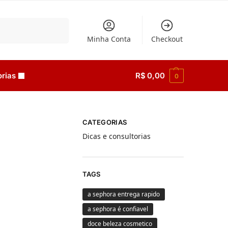
Pesquisar
Minha Conta
Checkout
rias
R$
0,00
0
CATEGORIAS
Dicas e consultorias
TAGS
a sephora entrega rapido
a sephora é confiavel
doce beleza cosmetico