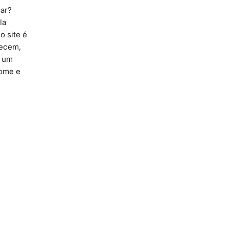
ar?
la
o site é
hecem,
, um
nome e