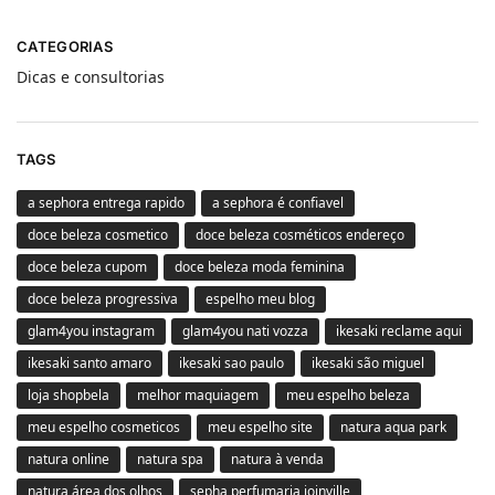
CATEGORIAS
Dicas e consultorias
TAGS
a sephora entrega rapido
a sephora é confiavel
doce beleza cosmetico
doce beleza cosméticos endereço
doce beleza cupom
doce beleza moda feminina
doce beleza progressiva
espelho meu blog
glam4you instagram
glam4you nati vozza
ikesaki reclame aqui
ikesaki santo amaro
ikesaki sao paulo
ikesaki são miguel
loja shopbela
melhor maquiagem
meu espelho beleza
meu espelho cosmeticos
meu espelho site
natura aqua park
natura online
natura spa
natura à venda
natura área dos olhos
sepha perfumaria joinville