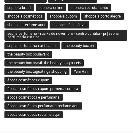
sephora brasil
sephora online
sephora recrutamento
shopbela cosméticos
shopbela cupom
shopbela porto alegre
shopbela reclame aqui
shopbela é confiavel
sépha perfumaria - rua xv de novembro - centro curitiba - pr|sepha
perfumaria curitiba
sépha perfumaria curitiba - pr
the beauty box bh
the beauty box boulevard
the beauty box brasil|the beauty box pinceis
the beauty box taguatinga shopping
Yani Hair
época cosméticos cupom
época cosméticos cupom primeira compra
época cosméticos e perfumaria
época cosméticos perfumaria reclame aqui
época cosméticos reclame aqui