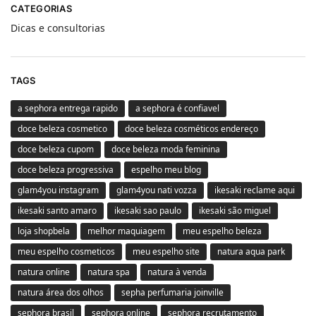
CATEGORIAS
Dicas e consultorias
TAGS
a sephora entrega rapido
a sephora é confiavel
doce beleza cosmetico
doce beleza cosméticos endereço
doce beleza cupom
doce beleza moda feminina
doce beleza progressiva
espelho meu blog
glam4you instagram
glam4you nati vozza
ikesaki reclame aqui
ikesaki santo amaro
ikesaki sao paulo
ikesaki são miguel
loja shopbela
melhor maquiagem
meu espelho beleza
meu espelho cosmeticos
meu espelho site
natura aqua park
natura online
natura spa
natura à venda
natura área dos olhos
sepha perfumaria joinville
sephora brasil
sephora online
sephora recrutamento