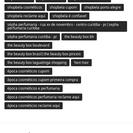
shopbela cosméticos
shopbela cupom
shopbela porto alegre
shopbela reclame aqui
shopbela é confiavel
sépha perfumaria - rua xv de novembro - centro curitiba - pr|sepha
perfumaria curitiba
sépha perfumaria curitiba - pr
the beauty box bh
the beauty box boulevard
the beauty box brasil|the beauty box pinceis
the beauty box taguatinga shopping
Yani Hair
época cosméticos cupom
época cosméticos cupom primeira compra
época cosméticos e perfumaria
época cosméticos perfumaria reclame aqui
época cosméticos reclame aqui