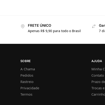
FRETE ÚNICO
Gar
Apenas R$ 9,90 para todo o Brasil
7 d
SOBRE
AJUDA
A Chama
Minha C
Pedidos
Contato
Rastreio
Prazo de
Privacidade
Trocas 
Termos
Carrinh