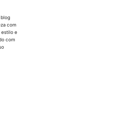
 blog
leza com
estilo e
ado com
so