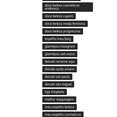
doce beleza cosméticos
endereço
doce beleza cupom
doce beleza moda feminina
doce beleza progressiva
espelho meu blog
glam4you instagram
glam4you nati vozza
ikesaki reclame aqui
ikesaki santo amaro
ikesaki sao paulo
ikesaki são miguel
loja shopbela
melhor maquiagem
meu espelho beleza
meu espelho cosmeticos