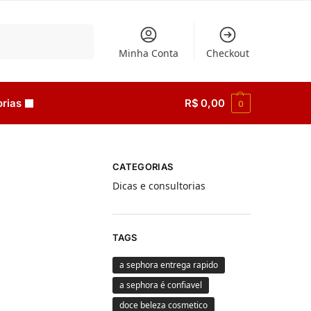
Pesquisar
Minha Conta
Checkout
rias
R$
0,00
0
CATEGORIAS
Dicas e consultorias
TAGS
a sephora entrega rapido
a sephora é confiavel
doce beleza cosmetico