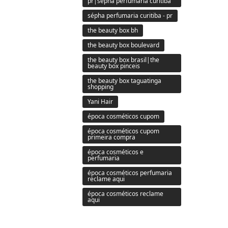
pr|sepha perfumaria curitiba
sépha perfumaria curitiba - pr
the beauty box bh
the beauty box boulevard
the beauty box brasil|the
beauty box pinceis
the beauty box taguatinga
shopping
Yani Hair
época cosméticos cupom
época cosméticos cupom
primeira compra
época cosméticos e
perfumaria
época cosméticos perfumaria
reclame aqui
época cosméticos reclame
aqui