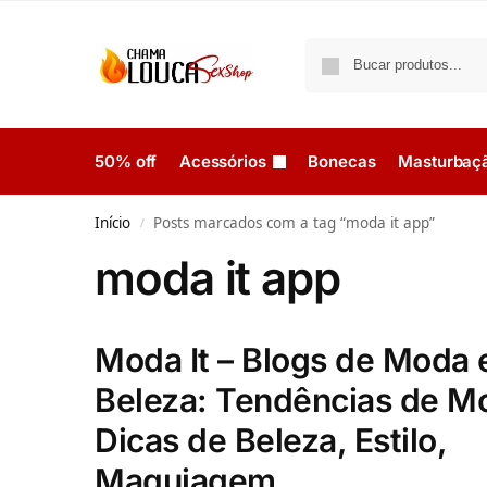
50% off
Acessórios
Bonecas
Masturbaç
Início
Posts marcados com a tag “moda it app”
/
moda it app
Moda It – Blogs de Moda 
Beleza: Tendências de M
Dicas de Beleza, Estilo,
Maquiagem