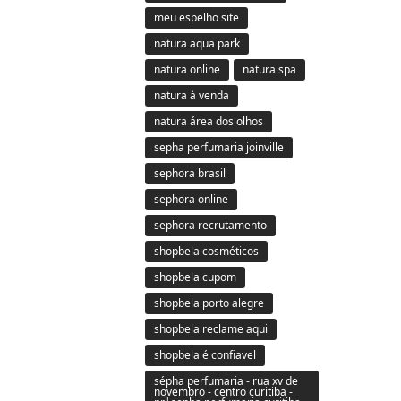
meu espelho site
natura aqua park
natura online
natura spa
natura à venda
natura área dos olhos
sepha perfumaria joinville
sephora brasil
sephora online
sephora recrutamento
shopbela cosméticos
shopbela cupom
shopbela porto alegre
shopbela reclame aqui
shopbela é confiavel
sépha perfumaria - rua xv de
novembro - centro curitiba -