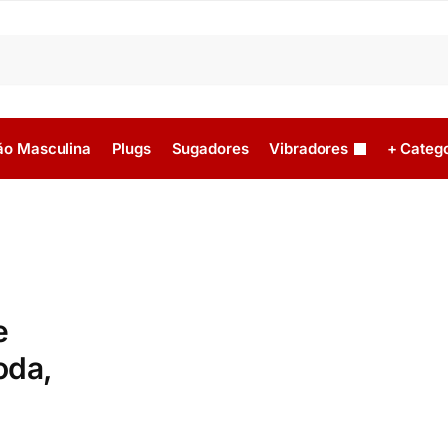
ão Masculina
Plugs
Sugadores
Vibradores
+ Catego
e
oda,