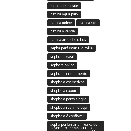
meu espelho site
natura aqua park
natura online
natura spa
natura à venda
natura área dos olhos
sepha perfumaria joinville
sephora brasil
sephora online
sephora recrutamento
shopbela cosméticos
shopbela cupom
shopbela porto alegre
shopbela reclame aqui
shopbela é confiavel
sépha perfumaria - rua xv de
novembro - centro curitiba -