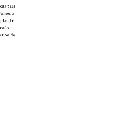
cas para
primeiro
 fácil e
seado na
 tipo de