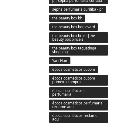
pr|sepha perfumaria curitiba
sépha perfumaria curitiba - pr
the beauty box bh
the beauty box boulevard
the beauty box brasil|the
beauty box pinceis
the beauty box taguatinga
shopping
Yani Hair
época cosméticos cupom
época cosméticos cupom
primeira compra
época cosméticos e
perfumaria
época cosméticos perfumaria
reclame aqui
época cosméticos reclame
aqui