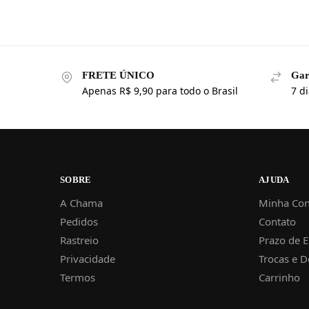
FRETE ÚNICO
Gar
Apenas R$ 9,90 para todo o Brasil
7 d
SOBRE
AJUDA
A Chama
Minha Con
Pedidos
Contato
Rastreio
Prazo de 
Privacidade
Trocas e 
Termos
Carrinho