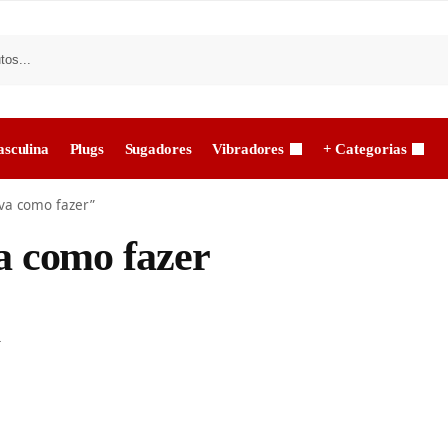
sculina
Plugs
Sugadores
Vibradores
+ Categorias
iva como fazer”
va como fazer
m