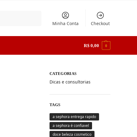
Pesquisar
Minha Conta
Checkout
R$
0,00
0
CATEGORIAS
Dicas e consultorias
TAGS
a sephora entrega rapido
a sephora é confiavel
doce beleza cosmetico