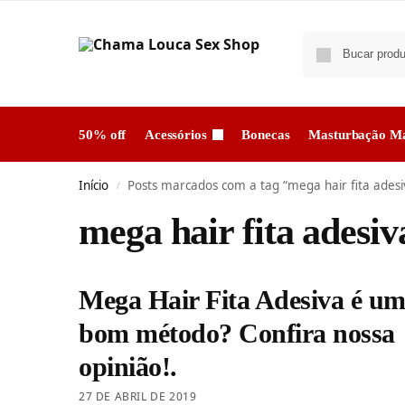
50% off
Acessórios
Bonecas
Masturbação Ma
Início
Posts marcados com a tag “mega hair fita ades
/
mega hair fita adesi
Mega Hair Fita Adesiva é u
bom método? Confira nossa
opinião!.
27 DE ABRIL DE 2019