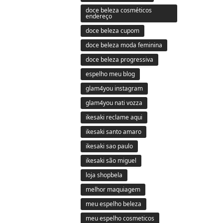
doce beleza cosméticos
endereço
doce beleza cupom
doce beleza moda feminina
doce beleza progressiva
espelho meu blog
glam4you instagram
glam4you nati vozza
ikesaki reclame aqui
ikesaki santo amaro
ikesaki sao paulo
ikesaki são miguel
loja shopbela
melhor maquiagem
meu espelho beleza
meu espelho cosmeticos