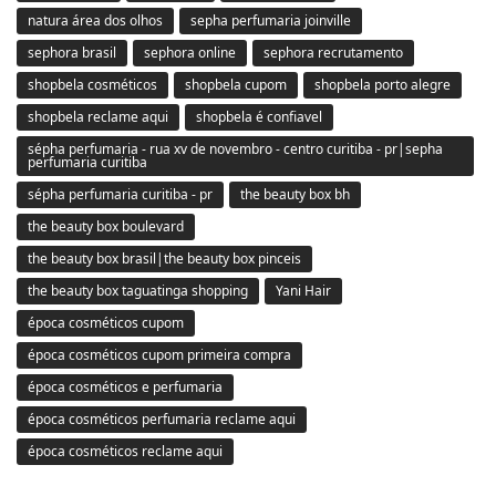
natura área dos olhos
sepha perfumaria joinville
sephora brasil
sephora online
sephora recrutamento
shopbela cosméticos
shopbela cupom
shopbela porto alegre
shopbela reclame aqui
shopbela é confiavel
sépha perfumaria - rua xv de novembro - centro curitiba - pr|sepha
perfumaria curitiba
sépha perfumaria curitiba - pr
the beauty box bh
the beauty box boulevard
the beauty box brasil|the beauty box pinceis
the beauty box taguatinga shopping
Yani Hair
época cosméticos cupom
época cosméticos cupom primeira compra
época cosméticos e perfumaria
época cosméticos perfumaria reclame aqui
época cosméticos reclame aqui