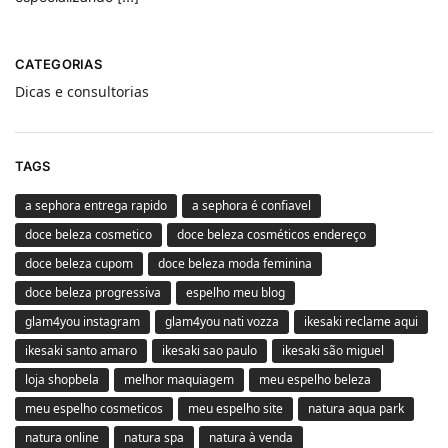
CATEGORIAS
Dicas e consultorias
TAGS
a sephora entrega rapido
a sephora é confiavel
doce beleza cosmetico
doce beleza cosméticos endereço
doce beleza cupom
doce beleza moda feminina
doce beleza progressiva
espelho meu blog
glam4you instagram
glam4you nati vozza
ikesaki reclame aqui
ikesaki santo amaro
ikesaki sao paulo
ikesaki são miguel
loja shopbela
melhor maquiagem
meu espelho beleza
meu espelho cosmeticos
meu espelho site
natura aqua park
natura online
natura spa
natura à venda